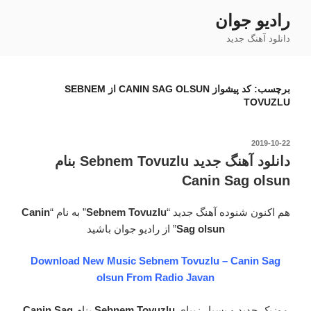
فتن
رادیو جوان
ه
دانلود آهنگ جدید
حتوا
برچسب:
کد پیشواز CANIN SAG OLSUN از SEBNEM
TOVUZLU
نوشته‌شده
2019-10-22
در
دانلود آهنگ جدید Sebnem Tovuzlu بنام
Canin Sag olsun
هم اکنون شنوده آهنگ جدید “
Sebnem Tovuzlu
” به نام “
Canin
Sag olsun
” از رادیو جوان باشید
Download New Music Sebnem Tovuzlu – Canin Sag
olsun From Radio Javan
موزیک جدید و بسیار زیبای
Sebnem Tovuzlu
بنام
Canin Sag