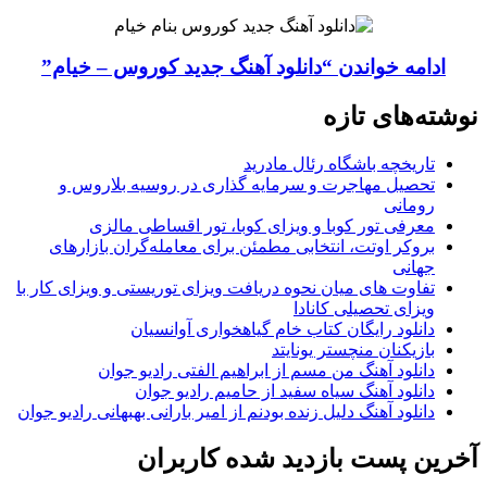
ادامه خواندن
“دانلود آهنگ جدید کوروس – خیام”
نوشته‌های تازه
تاریخچه باشگاه رئال مادرید
تحصیل مهاجرت و سرمایه گذاری در روسیه بلاروس و
رومانی
معرفی تور کوبا و ویزای کوبا، تور اقساطی مالزی
بروکر اوتت، انتخابی مطمئن برای معامله‌گران بازارهای
جهانی
تفاوت های میان نحوه دریافت ویزای توریستی و ویزای کار با
ویزای تحصیلی کانادا
دانلود رایگان کتاب خام گیاهخواری آوانسیان
بازیکنان منچستر یونایتد
دانلود آهنگ من مسم از ابراهیم الفتی رادیو جوان
دانلود آهنگ سیاه سفید از حامیم رادیو جوان
دانلود آهنگ دلیل زنده بودنم از امیر بارانی بهبهانی رادیو جوان
آخرین پست بازدید شده کاربران