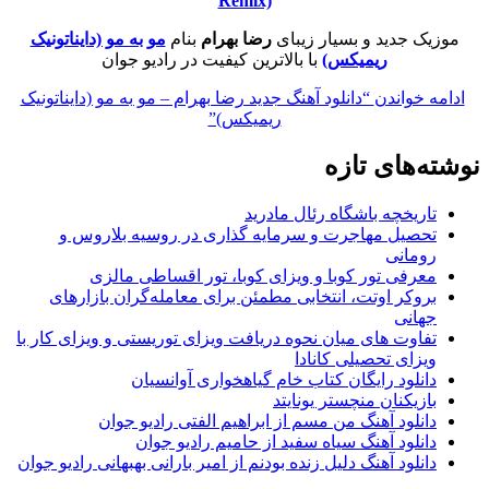
Remix)
موزیک جدید و بسیار زیبای
رضا بهرام
بنام
مو به مو (دایناتونیک
ریمیکس)
با بالاترین کیفیت در رادیو جوان
ادامه خواندن
“دانلود آهنگ جدید رضا بهرام – مو به مو (دایناتونیک
ریمیکس)”
نوشته‌های تازه
تاریخچه باشگاه رئال مادرید
تحصیل مهاجرت و سرمایه گذاری در روسیه بلاروس و
رومانی
معرفی تور کوبا و ویزای کوبا، تور اقساطی مالزی
بروکر اوتت، انتخابی مطمئن برای معامله‌گران بازارهای
جهانی
تفاوت های میان نحوه دریافت ویزای توریستی و ویزای کار با
ویزای تحصیلی کانادا
دانلود رایگان کتاب خام گیاهخواری آوانسیان
بازیکنان منچستر یونایتد
دانلود آهنگ من مسم از ابراهیم الفتی رادیو جوان
دانلود آهنگ سیاه سفید از حامیم رادیو جوان
دانلود آهنگ دلیل زنده بودنم از امیر بارانی بهبهانی رادیو جوان