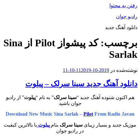
رفتن به محتوا
رادیو جوان
دانلود آهنگ جدید
برچسب:
کد پیشواز Pilot از Sina
Sarlak
نوشته‌شده در
2019-10-11
2019-10-11
دانلود آهنگ جدید سینا سرلک – پیلوت
هم اکنون شنوده آهنگ جدید “
سینا سرلک
” به نام “
پیلوت
” از رادیو
جوان باشید
Download New Music Sina Sarlak –
Pilot
From Radio Javan
موزیک جدید و بسیار زیبای
سینا سرلک
بنام
پیلوت
با بالاترین کیفیت
در رادیو جوان