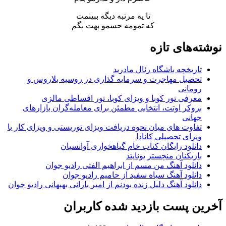
تا یه مرتبه دیگه ببینمت
که تمومه حسمو بهت بگم
نوشته‌های تازه
تاریخچه باشگاه رئال مادرید
تحصیل مهاجرت و سرمایه گذاری در روسیه بلاروس و
رومانی
معرفی تور کوبا و ویزای کوبا، تور اقساطی مالزی
بروکر اوتت، انتخابی مطمئن برای معامله‌گران بازارهای
جهانی
تفاوت های میان نحوه دریافت ویزای توریستی و ویزای کار با
ویزای تحصیلی کانادا
دانلود رایگان کتاب خام گیاهخواری آوانسیان
بازیکنان منچستر یونایتد
دانلود آهنگ من مسم از ابراهیم الفتی رادیو جوان
دانلود آهنگ سیاه سفید از حامیم رادیو جوان
دانلود آهنگ دلیل زنده بودنم از امیر بارانی بهبهانی رادیو جوان
آخرین پست بازدید شده کاربران