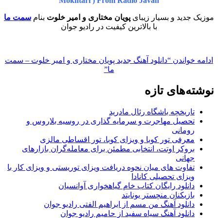
Mokhtari ) From Radio Javan
موزیک جدید و بسیار زیبای
پویان مختاری و امیر خلوت
بنام
سمت ما
با بالاترین کیفیت در رادیو جوان
ادامه خواندن
“دانلود آهنگ جدید پویان مختاری و امیر خلوت – سمت
ما”
نوشته‌های تازه
تاریخچه باشگاه رئال مادرید
تحصیل مهاجرت و سرمایه گذاری در روسیه بلاروس و
رومانی
معرفی تور کوبا و ویزای کوبا، تور اقساطی مالزی
بروکر اوتت، انتخابی مطمئن برای معامله‌گران بازارهای
جهانی
تفاوت های میان نحوه دریافت ویزای توریستی و ویزای کار با
ویزای تحصیلی کانادا
دانلود رایگان کتاب خام گیاهخواری آوانسیان
بازیکنان منچستر یونایتد
دانلود آهنگ من مسم از ابراهیم الفتی رادیو جوان
دانلود آهنگ سیاه سفید از حامیم رادیو جوان