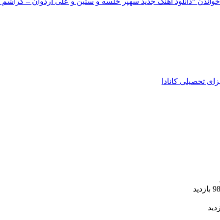
خواندن
“دانلود آهنگ جدید سهپر خلسه و ستین و علی اردوان – کراشم 
زای تحصیلی کانادا