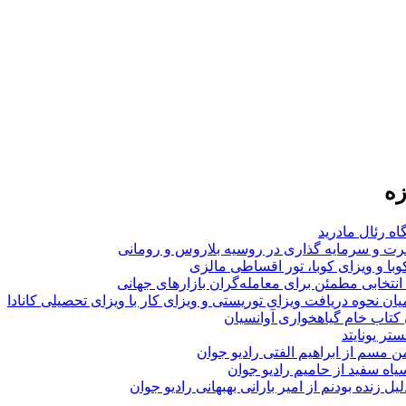
زه
اه رئال مادرید
ت و سرمایه گذاری در روسیه بلاروس و رومانی
با و ویزای کوبا، تور اقساطی مالزی
انتخابی مطمئن برای معامله‌گران بازارهای جهانی
ان نحوه دریافت ویزای توریستی و ویزای کار با ویزای تحصیلی کانادا
ن کتاب خام گیاهخواری آوانسیان
تر یونایتد
من مسم از ابراهیم الفتی رادیو جوان
سیاه سفید از حامیم رادیو جوان
لیل زنده بودنم از امیر بارانی بهبهانی رادیو جوان