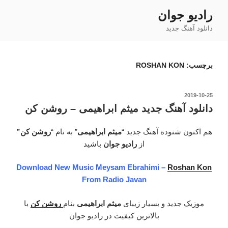
فتن
رادیو جوان
ه
دانلود آهنگ جدید
حتوا
برچسب:
ROSHAN KON
نوشته‌شده
2019-10-25
در
دانلود آهنگ جدید میثم ابراهیمی – روشن کن
هم اکنون شنوده آهنگ جدید “
میثم ابراهیمی
” به نام “
روشن کن”
از
رادیو جوان
باشید
Download New Music Meysam Ebrahimi –
Roshan Kon
From Radio Javan
موزیک جدید و بسیار زیبای
میثم ابراهیمی
بنام
روشن کن
با
بالاترین کیفیت در رادیو جوان