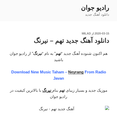
فتن
رادیو جوان
ه
دانلود آهنگ جدید
حتوا
نوشته‌شده
2020-03-15
از
MILAD
در
دانلود آهنگ جدید تهم – نیرنگ
هم اکنون شنوده آهنگ جدید “
تهم
” به نام “
نیرنگ
” از رادیو جوان
باشید
Download New Music Taham –
Neyrang
From Radio
Javan
موزیک جدید و بسیار زیبای
تهم
بنام
نیرنگ
با بالاترین کیفیت در
رادیو جوان