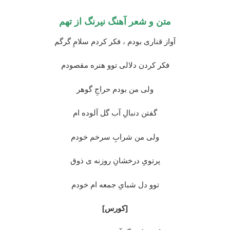
متن و شعر آهنگ نیرنگ از تهم
آواز قناری بودم ، فکر کردم سلامِ گرگم
فکر کردن دلالی توو هنره مقصودم
ولی من بودم حراجِ گوهر
گفتن دنبالِ آب گل آلوده ام
ولی من شرابِ سرخم خودم
پرتویِ درخشانِ روزنه ی ذوق
توو دل شبایِ جمعه ام خودم
[کورس]