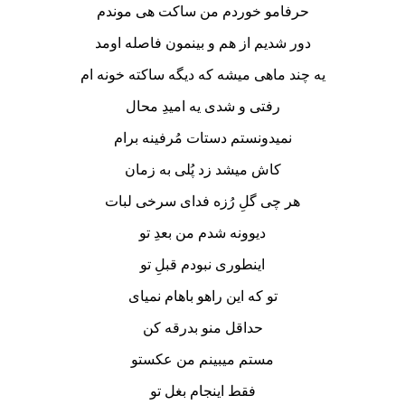
حرفامو خوردم من ساکت هی موندم
دور شدیم از هم و بینمون فاصله اومد
یه چند ماهی میشه که دیگه ساکته خونه ام
رفتی و شدی یه امیدِ محال
نمیدونستم دستات مُرفینه برام
کاش میشد زد پُلی به زمان
هر چی گلِ رُزه فدای سرخی لبات
دیوونه شدم من بعدِ تو
اینطوری نبودم قبلِ تو
تو که این راهو باهام نمیای
حداقل منو بدرقه کن
مستم میبینم من عکستو
فقط اینجام بغل تو