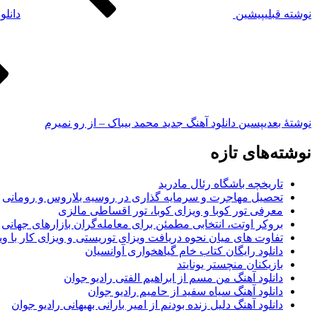
نوشته قبلی
پیشین
دانلو
نوشته‌ٔ بعدی
پسین
دانلود آهنگ جدید محمد بیباک – از رو نمیرم
نوشته‌های تازه
تاریخچه باشگاه رئال مادرید
تحصیل مهاجرت و سرمایه گذاری در روسیه بلاروس و رومانی
معرفی تور کوبا و ویزای کوبا، تور اقساطی مالزی
بروکر اوتت، انتخابی مطمئن برای معامله‌گران بازارهای جهانی
تفاوت های میان نحوه دریافت ویزای توریستی و ویزای کار با وی
دانلود رایگان کتاب خام گیاهخواری آوانسیان
بازیکنان منچستر یونایتد
دانلود آهنگ من مسم از ابراهیم الفتی رادیو جوان
دانلود آهنگ سیاه سفید از حامیم رادیو جوان
دانلود آهنگ دلیل زنده بودنم از امیر بارانی بهبهانی رادیو جوان