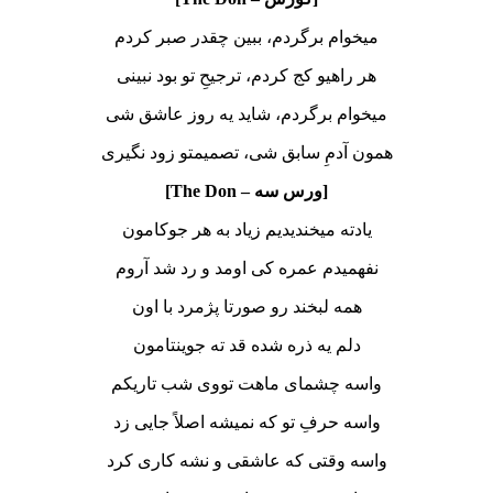
میخوام برگردم، ببین چقدر صبر کردم
هر راهیو کج کردم، ترجیحِ تو بود نبینی
میخوام برگردم، شاید یه روز عاشق شی
همون آدمِ سابق شی، تصمیمتو زود نگیری
[ورس سه – The Don]
یادته میخندیدیم زیاد به هر جوکامون
نفهمیدم عمره کی اومد و رد شد آروم
همه لبخند رو صورتا پژمرد با اون
دلم یه ذره شده قد ته جوینتامون
واسه چشمای ماهت تووی شب تاریکم
واسه حرفِ تو که نمیشه اصلاً جایی زد
واسه وقتی که عاشقی و نشه کاری کرد