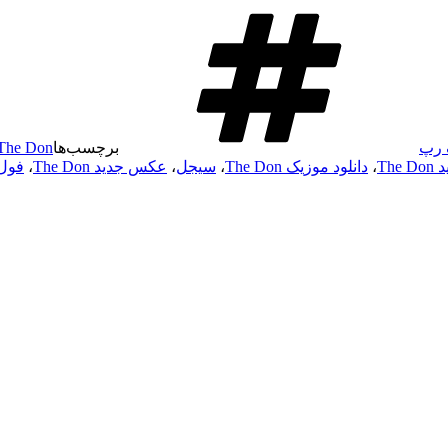
 رپ
برچسب‌ها
The Don
The
،
دانلود موزیک The Don
،
سیجل
،
عکس جدید The Don
،
فول آل