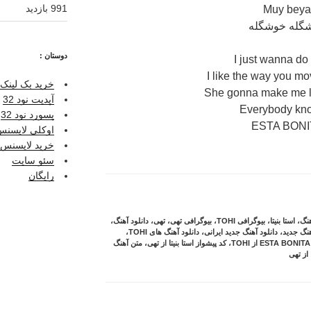
991 بازدید
Muy bey
گله خوشگله
دوستان :
I just wanna do i
I like the way you mov
خرید بک لینک 
She gonna make me los
آپدیت نود 32
Everybody kno
پسورد نود 32
ESTA BONI
اوکلی لایسنس ر
خرید لایسنس نو
سئو سایت
رایگان
هنگ
،
استا بنیتا
،
بیوگرافی TOHI
،
بیوگرافی تهی
،
تهی
،
دانلود آهنگ
،
هنگ جدید
،
دانلود آهنگ جدید ایرانی
،
دانلود آهنگ های TOHI
،
،
کد پیشواز استا بنیتا از تهی
،
متن آهنگ
 از تهی