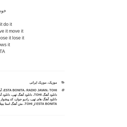
a
خوش
t do it
e it move it
e it lose it
ws it
TA
دسته‌ها
موزیک
،
موزیک ایرانی
برچسب‌ها
TOHI
،
RADIO JAVAN
،
ESTA BONITA
،
آ
دانلود آهنگ TOHI
،
دانلود آهنگ تهی
،
دانلود آ
دانلود آهنگ های تهی
،
رادیو جوان
،
کد پیشواز ESTA BONITA از TOHI
ESTA BONITA از TOHI
،
متن آهنگ استا بنیتا