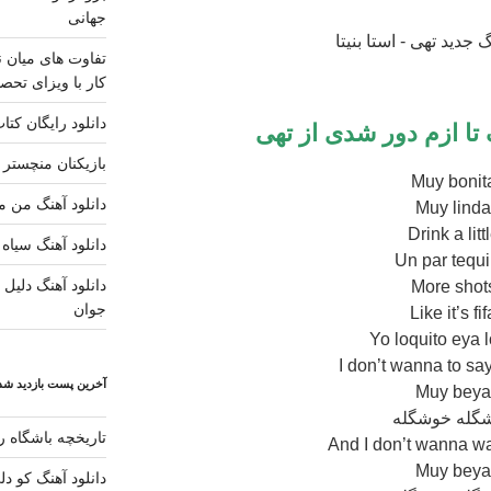
جهانی
تفاوت های میان ن
کار با ویزای تحصی
دانلود رایگان کتا
تا ازم دور شدی
از تهی
بازیکنان منچستر ی
Muy bonit
دانلود آهنگ من مس
Muy lind
Drink a litt
دانلود آهنگ سیاه 
Un par tequi
دانلود آهنگ دلیل ز
More shot
جوان
Like it’s fif
Yo loquito eya 
I don’t wanna to sa
آخرین پست بازدید شده
Muy bey
گله خوشگله
تاریخچه باشگاه رئ
And I don’t wanna wa
Muy bey
دانلود آهنگ کو د