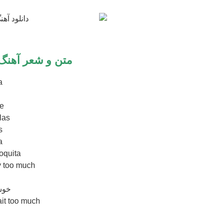
متن و شعر آهنگ
a
a
le
las
s
a
loquita
y too much
a
خوش
it too much
a