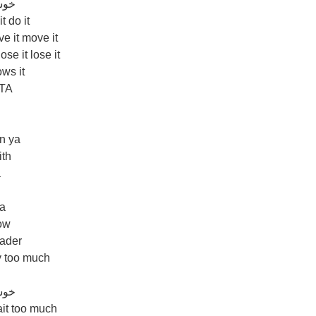
خوش
t do it
e it move it
e it lose it
ws it
TA
n ya
ith
a
a
ya
low
eader
y too much
a
خوش
it too much