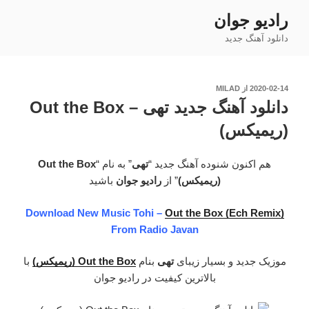
فتن
رادیو جوان
ه
دانلود آهنگ جدید
حتوا
نوشته‌شده
2020-02-14
از
MILAD
در
دانلود آهنگ جدید تهی – Out the Box
(ریمیکس)
هم اکنون شنوده آهنگ جدید “
تهی
” به نام “
Out the Box
(ریمیکس)
” از
رادیو جوان
باشید
Download New Music Tohi –
Out the Box (Ech Remix)
From Radio Javan
موزیک جدید و بسیار زیبای
تهی
بنام
Out the Box (ریمیکس)
با
بالاترین کیفیت در رادیو جوان