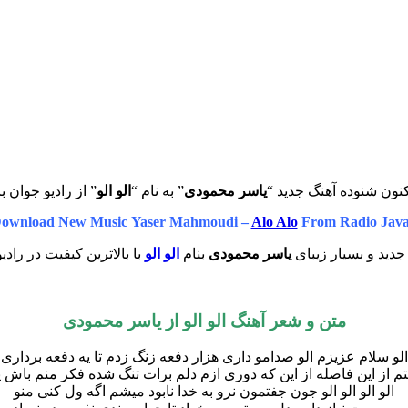
نون شنوده آهنگ جدید “
یاسر محمودی
” به نام “
الو الو
” از رادیو جوان ب
ownload New Music Yaser Mahmoudi –
Alo Alo
From Radio Jav
دید و بسیار زیبای
یاسر محمودی
بنام
الو الو
با بالاترین کیفیت در رادی
متن و شعر آهنگ الو الو از یاسر محمودی
الو سلام عزیزم الو صدامو داری هزار دفعه زنگ زدم تا یه دفعه برداری
 از این فاصله از این که دوری ازم دلم برات تنگ شده فکر منم باش 
الو الو الو الو جون جفتمون نرو به خدا نابود میشم اگه ول کنی منو