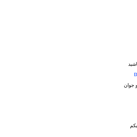
اشید
D
و جوان
یکم