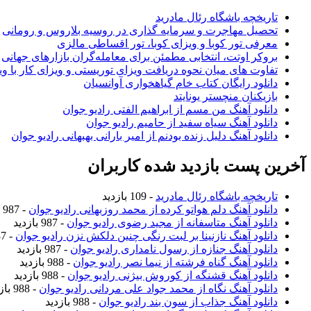
تاریخچه باشگاه رئال مادرید
تحصیل مهاجرت و سرمایه گذاری در روسیه بلاروس و رومانی
معرفی تور کوبا و ویزای کوبا، تور اقساطی مالزی
بروکر اوتت، انتخابی مطمئن برای معامله‌گران بازارهای جهانی
تفاوت های میان نحوه دریافت ویزای توریستی و ویزای کار با وی
دانلود رایگان کتاب خام گیاهخواری آوانسیان
بازیکنان منچستر یونایتد
دانلود آهنگ من مسم از ابراهیم الفتی رادیو جوان
دانلود آهنگ سیاه سفید از حامیم رادیو جوان
دانلود آهنگ دلیل زنده بودنم از امیر بارانی بهبهانی رادیو جوان
آخرین پست بازدید شده کاربران
تاریخچه باشگاه رئال مادرید
- 109 بازدید
دانلود آهنگ دلم هواتو کرده از محمد روزبهانی رادیو جوان
- 987 بازدید
دانلود آهنگ متاسفانه از مجید رضوی رادیو جوان
- 987 بازدید
دانلود آهنگ نازنینا بر لبت رنگی چنین دلکش نزن رادیو جوان
- 987 بازدید
دانلود آهنگ جنازه از رسول نامداری رادیو جوان
- 987 بازدید
دانلود آهنگ گناه فرشته از نیما نصر رادیو جوان
- 988 بازدید
دانلود آهنگ قشنگه از کوروش بیژنی رادیو جوان
- 988 بازدید
دانلود آهنگ نگاه از محمد جواد علی مردانی رادیو جوان
- 988 بازدید
دانلود آهنگ جذاب از سون بند رادیو جوان
- 988 بازدید