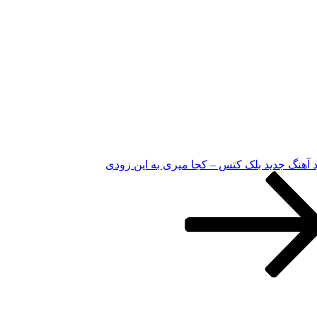
د آهنگ جدید بلک کتس – کجا میری به این زودی