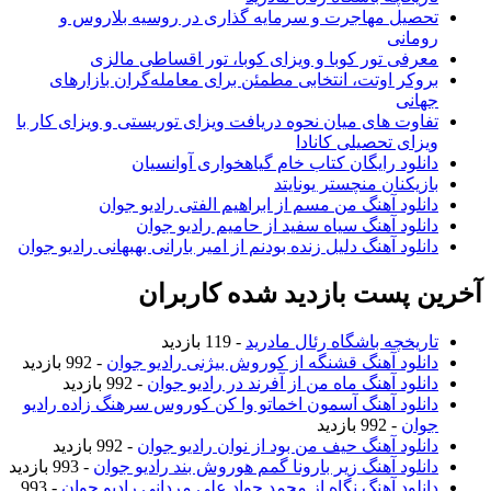
تحصیل مهاجرت و سرمایه گذاری در روسیه بلاروس و
رومانی
معرفی تور کوبا و ویزای کوبا، تور اقساطی مالزی
بروکر اوتت، انتخابی مطمئن برای معامله‌گران بازارهای
جهانی
تفاوت های میان نحوه دریافت ویزای توریستی و ویزای کار با
ویزای تحصیلی کانادا
دانلود رایگان کتاب خام گیاهخواری آوانسیان
بازیکنان منچستر یونایتد
دانلود آهنگ من مسم از ابراهیم الفتی رادیو جوان
دانلود آهنگ سیاه سفید از حامیم رادیو جوان
دانلود آهنگ دلیل زنده بودنم از امیر بارانی بهبهانی رادیو جوان
آخرین پست بازدید شده کاربران
تاریخچه باشگاه رئال مادرید
- 119 بازدید
دانلود آهنگ قشنگه از کوروش بیژنی رادیو جوان
- 992 بازدید
دانلود آهنگ ماه من از آفرند در رادیو جوان
- 992 بازدید
دانلود آهنگ آسمون اخماتو وا کن کوروس سرهنگ زاده رادیو
جوان
- 992 بازدید
دانلود آهنگ حیف من بود از نوان رادیو جوان
- 992 بازدید
دانلود آهنگ زیر بارونا گمم هوروش بند رادیو جوان
- 993 بازدید
دانلود آهنگ نگاه از محمد جواد علی مردانی رادیو جوان
- 993