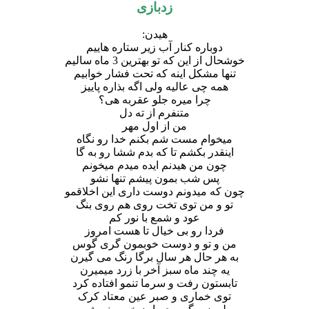
زدبازی
هیدن:
دوباره کنار آب زیر ستاره هاییم
خوشحال از این که تو بهترین 3 ماه سالیم
تنها مشکل اینه که تحت فشار خوابیم
همه چی عالیه ولی اگه بذاره پاییز
چرا میره جلو عقربه هی؟
متنفرم از ته دل
من از اول مهر
میخوام مست شم بکنم خدا رو نگاه
اینقدر بکشم تا که بدم ششا رو به گا
چون من هیدنم ایده میدم میخونم
پس شب بمون پیشم تنها نشو
چون که میدونم دوست داری این اخلاقمو
تو و من توی تخت روی هم روی بنگ
عود و شمع با نور کم
فردا رو بی خیال تا هست امروز
من و تو و دوست خوبمون گری گوس
به هر حال هر سال برگا رنگ می گیرن
یه چند ماه سبز آخر با زرد میمیرن
تابستون رفت و سرما تنمو افتاده کرد
توی خماری و صبر عین معتاد کرک