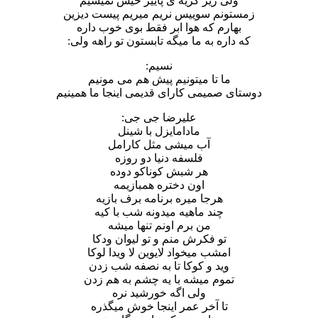
ولی زیر گریه ی پاییز خیس نمیشیم
زمستونم سوییس نریم میریم پیست دیزین
بهارم که هوا ابر فقط بوی خوب داره
که داره به ما میگه تابستون تو راهه ولی:
نسیم:
ما تا میتونیم پیش هم می مونیم
دوستای صمیمی کارای قدیمی اینجا ما همینیم
علیرضا جی جی:
مادامایزل با شینل
آب میشی مثل کارامل
فلسفه دنیا دو روزه
هر شبش کوناکو دوده
اون دختره همبازیمه
هرجا میره برنامه برف بازیه
چند ماهیه میدونه شب با کیه
من برم اونم تنها میشه
تو فکرش منم و تو لیوان ودکا
امشب میخواد لایوین لا ویدا لوکا
وید و کوکا تا به نصفه شب زدن
تموم میشه با یه چشم به هم زدن
ولی اگه خورشید نره
تا آخر عمر اینجا خوش میگذره