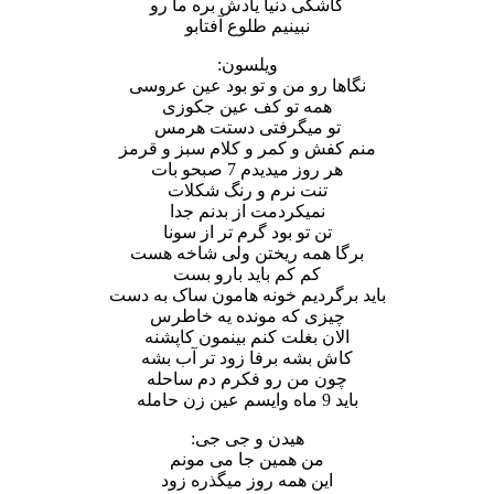
کاشکی دنیا یادش بره ما رو
نبینیم طلوع آفتابو
ویلسون:
نگاها رو من و تو بود عین عروسی
همه تو کف عین جکوزی
تو میگرفتی دستت هرمس
منم کفش و کمر و کلام سبز و قرمز
هر روز میدیدم 7 صبحو بات
تنت نرم و رنگ شکلات
نمیکردمت از بدنم جدا
تن تو بود گرم تر از سونا
برگا همه ریختن ولی شاخه هست
کم کم باید بارو بست
باید برگردیم خونه هامون ساک به دست
چیزی که مونده یه خاطرس
الان بغلت کنم بینمون کاپشنه
کاش بشه برفا زود تر آب بشه
چون من رو فکرم دم ساحله
باید 9 ماه وایسم عین زن حامله
هیدن و جی جی:
من همین جا می مونم
این همه روز میگذره زود