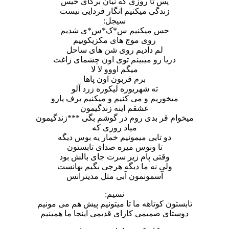
پس تا روزی که نیان برگای خیس
زندگی میکنیم انگار فردایی نیست
سیجل:
حس میکنیم س*ک*س*ی شدیم
روی موج های مکزیکوییم
لم دادیم روی شن های ساحل
دریا رو میبینم توی اون چشمای زاغت
میگم اووو لا لا
برم قربون اون پاها
ته شهریوره لیکوره زرد آلو
میخوریم و می کنیم و میکنیم برف پارو
عشقم اینه زندگیمون
میخوام قر بدی روم در گوشم بگی ***زندگیمون
میاد روزی که
دو تایی میمونیم خمار یه بوس دیگه
تا ونوس میره صدای تابستون
وقتی پام زیر سرت جای بالش بود
ولی نه ما دیگه هرچی بگیم بهانست
آسمونمون آبی مثل مدیترانس
نسیم:
تابستون کوتاهه ما تا میتونیم پیش هم می مونیم
دوستای صمیمی کارای قدیمی اینجا ما همینیم