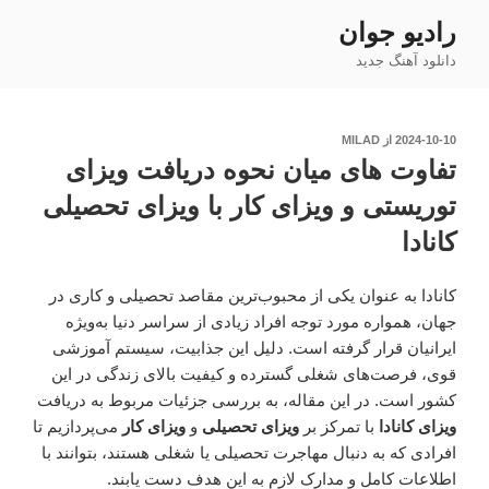
فتن
رادیو جوان
ه
دانلود آهنگ جدید
حتوا
نوشته‌شده
2024-10-10
از
MILAD
در
تفاوت های میان نحوه دریافت ویزای
توریستی و ویزای کار با ویزای تحصیلی
کانادا
کانادا به عنوان یکی از محبوب‌ترین مقاصد تحصیلی و کاری در
جهان، همواره مورد توجه افراد زیادی از سراسر دنیا به‌ویژه
ایرانیان قرار گرفته است. دلیل این جذابیت، سیستم آموزشی
قوی، فرصت‌های شغلی گسترده و کیفیت بالای زندگی در این
کشور است. در این مقاله، به بررسی جزئیات مربوط به دریافت
ویزای کانادا
با تمرکز بر
ویزای تحصیلی
و
ویزای کار
می‌پردازیم تا
افرادی که به دنبال مهاجرت تحصیلی یا شغلی هستند، بتوانند با
اطلاعات کامل و مدارک لازم به این هدف دست یابند.