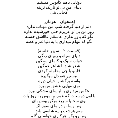
دوتایی باهم کابوس میبینیم
دنیای من بی تو تاریک ترینه
کجایی ینی
[همخوان – هومان]
دلم از دنیا گرفته شب من مهتاب نداره
روز من بی تو عزیزم حتی خورشیدم نداره
نگو که باور نداری عاشقم عاااشق خسته
نگو که تنهام میذاری با یه دنیا غم و غصه
[قسمت ۲ – سپهر خلسه]
دنیای سیاه و رویای رنگی
خواب سبک و کامای سنگین
شعر شاد با شاعر غمگین
قلبتو با چی معامله کردی
نیستیو هنو دل میگیره
واسه برگشتن خیلی دیره
توی تنهایی عشق میمیره
عکس میذاری با لباسای مشکی تیره
با اون دوستات که عمرنم بمونن یه روز بات
توی سختیا سریع میگن بوس بای
توم اوسا تو درامای سوزناک
منم هرشب با یه شاسی بلند
توم برو بکن هرکاری خواستی گلم