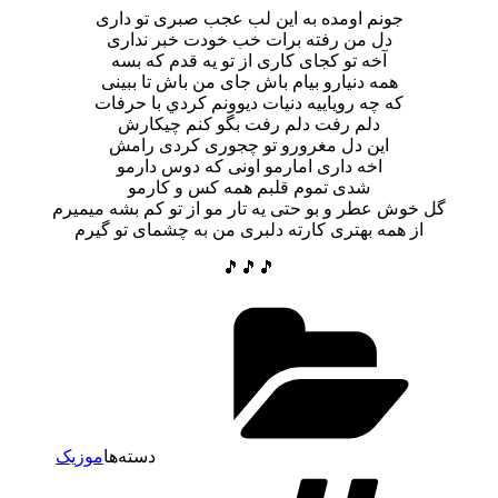
جونم اومده به اين لب عجب صبری تو داری
دل من رفته برات خب خودت خبر نداری
آخه تو كجای كاری از تو يه قدم كه بسه
همه دنيارو بيام باش جای من باش تا ببينی
که چه روياييه دنيات ديوونم كردي با حرفات
دلم رفت دلم رفت بگو كنم چیكارش
اين دل مغرورو تو چجوری كردی رامش
اخه داری امارمو اونی كه دوس دارمو
شدی تموم قلبم همه كس و كارمو
گل خوش عطر و بو حتی يه تار مو از تو كم بشه ميميرم
از همه بهتری كارته دلبری من به چشمای تو گيرم
🎵🎵🎵
دسته‌ها
موزیک