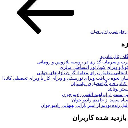
ن چاوشی رادیو جوان
زه
اه رئال مادرید
ت و سرمایه گذاری در روسیه بلاروس و رومانی
با و ویزای کوبا، تور اقساطی مالزی
انتخابی مطمئن برای معامله‌گران بازارهای جهانی
ان نحوه دریافت ویزای توریستی و ویزای کار با ویزای تحصیلی کانادا
ن کتاب خام گیاهخواری آوانسیان
تر یونایتد
من مسم از ابراهیم الفتی رادیو جوان
سیاه سفید از حامیم رادیو جوان
لیل زنده بودنم از امیر بارانی بهبهانی رادیو جوان
ازدید شده کاربران