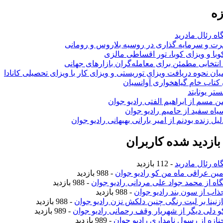
زه
اه رئال مادرید
ت و سرمایه گذاری در روسیه بلاروس و رومانی
با و ویزای کوبا، تور اقساطی مالزی
انتخابی مطمئن برای معامله‌گران بازارهای جهانی
ان نحوه دریافت ویزای توریستی و ویزای کار با ویزای تحصیلی کانادا
ن کتاب خام گیاهخواری آوانسیان
تر یونایتد
من مسم از ابراهیم الفتی رادیو جوان
سیاه سفید از حامیم رادیو جوان
لیل زنده بودنم از امیر بارانی بهبهانی رادیو جوان
ازدید شده کاربران
اه رئال مادرید
- 112 بازدید
امین عراقی ماه من کو رادیو جوان
- 988 بازدید
نگاه از محمد جواد علی مردانی رادیو جوان
- 988 بازدید
جذاب از سون بند رادیو جوان
- 988 بازدید
نازنینا بر لبت رنگی چنین دلکش نزن رادیو جوان
- 988 بازدید
کو دلی دیگر از شهریار وقف رحمانی رادیو جوان
- 989 بازدید
جنازه از رسول نامداری رادیو جوان
- 989 بازدید