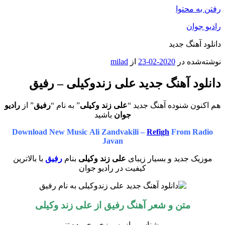
رفتن به محتوا
رادیو جوان
دانلود آهنگ جدید
نوشته‌شده در
2020-02-23
از
milad
دانلود آهنگ جدید علی زندوکیلی – رفیق
هم اکنون شنوده آهنگ جدید “
علی زند وکیلی
” به نام “
رفیق
” از
رادیو
جوان
باشید
Download New Music Ali Zandvakili –
Refigh
From Radio
Javan
موزیک جدید و بسیار زیبای
علی زند وکیلی
بنام
رفیق
با بالاترین
کیفیت در رادیو جوان
متن و شعر آهنگ
رفیق
از علی زند وکیلی
میشناسیم از بس زخم خورده تنم