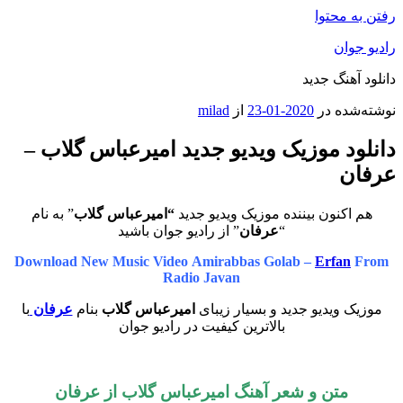
رفتن به محتوا
رادیو جوان
دانلود آهنگ جدید
نوشته‌شده در
2020-01-23
از
milad
دانلود موزیک ویدیو جدید امیرعباس گلاب –
عرفان
هم اکنون بیننده موزیک ویدیو جدید
“امیرعباس گلاب
” به نام
“
عرفان
” از رادیو جوان باشید
Download New Music Video Amirabbas Golab –
Erfan
From
Radio Javan
موزیک ویدیو جدید و بسیار زیبای
امیرعباس گلاب
بنام
عرفان
با
بالاترین کیفیت در رادیو جوان
متن و شعر آهنگ امیرعباس گلاب از عرفان