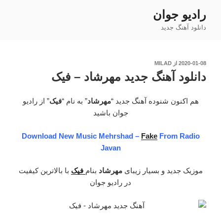
فتن
رادیو جوان
ه
دانلود آهنگ جدید
حتوا
نوشته‌شده
2020-01-08
از
MILAD
در
دانلود آهنگ جدید مهرشاد – فیک
هم اکنون شنوده آهنگ جدید “
مهرشاد
” به نام “
فیک
” از رادیو
جوان باشید
Download New Music Mehrshad –
Fake
From Radio
Javan
موزیک جدید و بسیار زیبای
مهرشاد
بنام
فیک
با بالاترین کیفیت
در رادیو جوان