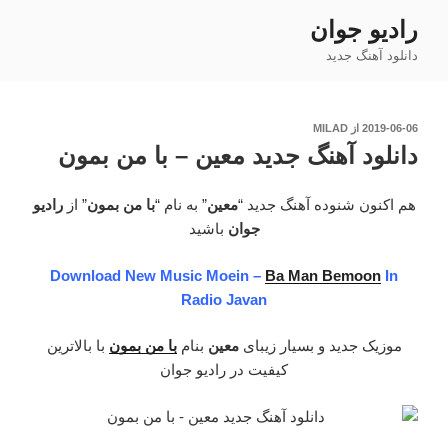
فتن
رادیو جوان
ه
دانلود آهنگ جدید
حتوا
نوشته‌شده
2019-06-06
از
MILAD
در
دانلود آهنگ جدید معین – با من بمون
هم اکنون شنوده آهنگ جدید “
معین
” به نام “
با من بمون
” از
رادیو
جوان
باشید
Download New Music Moein –
Ba Man Bemoon
In
Radio Javan
موزیک جدید و بسیار زیبای
معین
بنام
با من بمون
با بالاترین
کیفیت در رادیو جوان