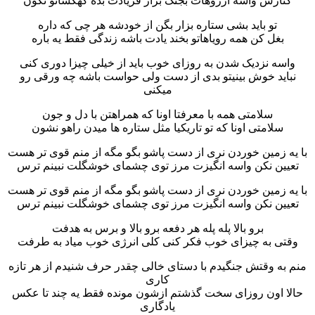
کنارش واسه آرزوهات بجنگ بزار فریادت بده کهکشانو تکون
تو باید بشی ستاره بزار بگن از خودشه هر چی که داره
بغل کن همه رویاهاتو بخند یادت باشه زندگی فقط یه باره
واسه نزدیک شدن به روزای خوب باید از خیلی چیزا دوری کنی
نباید خوش بینیتو بدی از دست ولی حواست باشه چه ورقی رو
میکنی
سلامتی همه با معرفتا اونا که همراهتن با دل و جون
سلامتی اونا که تو تاریکیا مثل ستاره ها میدن راهو نشون
با یه زمین خوردن نری از دست پاشو بگو مگه از منم قوی تر هست
تعیین نکن واسه انگیزت مرز توی چشمای خوشگلت نبینم ترس
با یه زمین خوردن نری از دست پاشو بگو مگه از منم قوی تر هست
تعیین نکن واسه انگیزت مرز توی چشمای خوشگلت نبینم ترس
برو بالا پله پله هر دفعه برو بالا و برس به هدفت
وقتی به چیزای خوب فکر کنی کلی انرژی خوب میاد به طرفت
منم به وقتش جنگیدم با دستای خالی چقدر حرف شنیدم از هر تازه
کاری
حالا اون روزای سخت گذشتم ازشون مونده فقط یه چند تا عکس
یادگاری