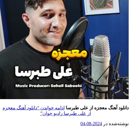
انلود آهنگ
معجزه
از
علی طبرسا
ادامه خواندن
“دانلود آهنگ معجزه
از علی طبرسا رادیو جوان”
وشته‌شده در
2024-08-04