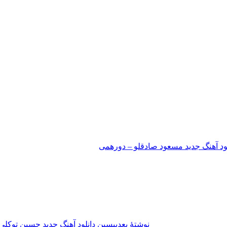
لود آهنگ جدید مسعود صادقلو – دورهمی
نوشته‌ٔ بعدی
پسین
دانلود آهنگ جدید حسین توکل