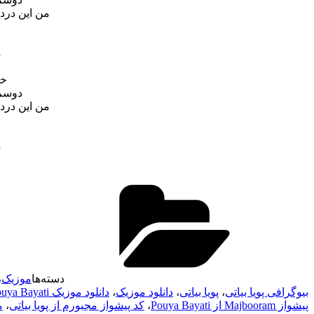
من این درد
م
خو
دوسم 
من این درد
م
دسته‌ها
موزیک
،
بیوگرافی پویا بیاتی
،
پویا بیاتی
،
دانلود موزیک
،
دانلود موزیک Pouya Bayati
پیشواز Majbooram از Pouya Bayati
،
کد پیشواز مجبورم از پویا بیاتی
،
مت