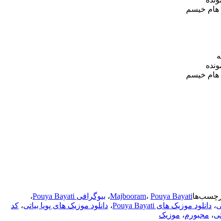
 هام خیسم
ه
ونده
 هام خیسم
رچسب‌ها
Pouya Bayati
،
Majbooram
،
بیوگرافی Pouya Bayati
،
ی
،
دانلود موزیک های Pouya Bayati
،
دانلود موزیک های پویا بیاتی
،
کد
تی
،
مجبورم
،
موزیک