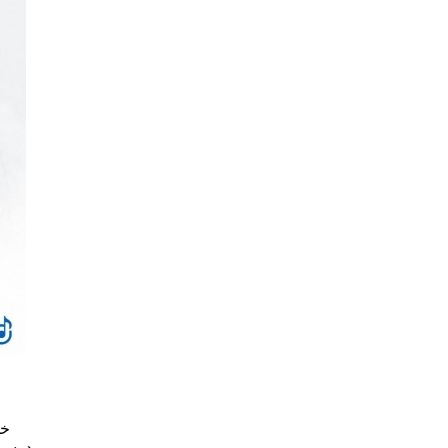
خو
دوسم 