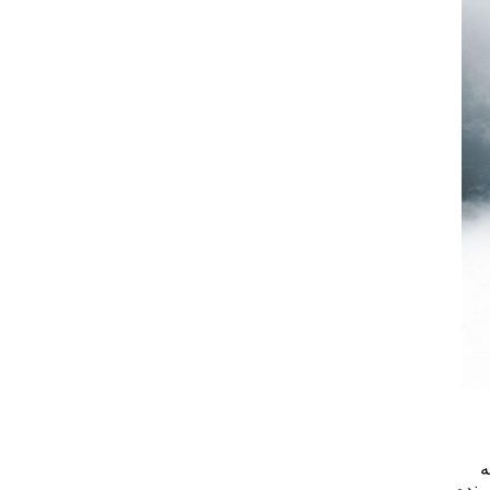
ه
ونده