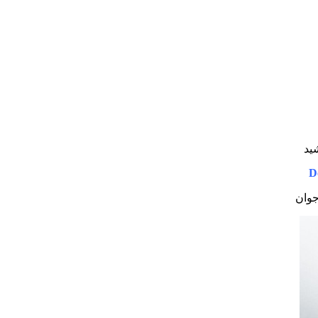
شید
D
جوان