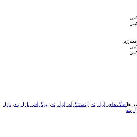
کمی
کمی
میلرزه
کمی
کمی
ب‌ها
اهنگ های پازل بند
،
اینستاگرام پازل بند
،
بیوگرافی پازل بند
،
پازل
ل بند