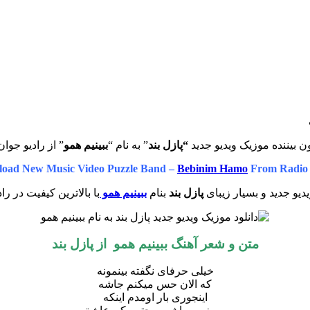
ن بیننده موزیک ویدیو جدید
“پازل بند
” به نام “
ببینیم همو
” از رادیو جوان
oad New Music Video Puzzle Band –
Bebinim Hamo
From Radio
دیو جدید و بسیار زیبای
پازل بند
بنام
ببینیم همو
با بالاترین کیفیت در را
متن و شعر آهنگ
ببینیم همو از پازل بند
خیلی حرفای نگفته بینمونه
که الان حس میکنم جاشه
اینجوری بار اومدم اینکه