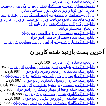
تاریخچه باشگاه رئال مادرید
تحصیل مهاجرت و سرمایه گذاری در روسیه بلاروس و رومانی
معرفی تور کوبا و ویزای کوبا، تور اقساطی مالزی
بروکر اوتت، انتخابی مطمئن برای معامله‌گران بازارهای جهانی
تفاوت های میان نحوه دریافت ویزای توریستی و ویزای کار با وی
دانلود رایگان کتاب خام گیاهخواری آوانسیان
بازیکنان منچستر یونایتد
دانلود آهنگ من مسم از ابراهیم الفتی رادیو جوان
دانلود آهنگ سیاه سفید از حامیم رادیو جوان
دانلود آهنگ دلیل زنده بودنم از امیر بارانی بهبهانی رادیو جوان
آخرین پست بازدید شده کاربران
تاریخچه باشگاه رئال مادرید
- 109 بازدید
دانلود آهنگ دلم هواتو کرده از محمد روزبهانی رادیو جوان
- 987 بازدید
دانلود آهنگ متاسفانه از مجید رضوی رادیو جوان
- 987 بازدید
دانلود آهنگ نازنینا بر لبت رنگی چنین دلکش نزن رادیو جوان
- 987 بازدید
دانلود آهنگ جنازه از رسول نامداری رادیو جوان
- 987 بازدید
دانلود آهنگ تو نیستی و من هنوز عاشقم رادیو جوان
- 988 بازدید
دانلود آهنگ حیفه واقعا از مهیار رستگاری رادیو جوان
- 988 بازدید
دانلود آهنگ گناه فرشته از نیما نصر رادیو جوان
- 988 بازدید
دانلود آهنگ قشنگه از کوروش بیژنی رادیو جوان
- 988 بازدید
دانلود آهنگ نگاه از محمد جواد علی مردانی رادیو جوان
- 988 بازدید