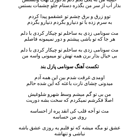
بذار آب از سر من بگذره دستام جلو چشمات بستس
توو زرق و برق چشم تو عشقمو پیدا کردم
به سرم زده با تو دنیارو بگردم دنیارو بگردم
مث سونامی زدی به ساحلم تو چیکار کردی با دلم
هر جا که تو باشی پیشتم و دور نمیمونه فاصلم
مث سونامی زدی به ساحلم تو چیکار کردی با دلم
بی خیال بذار برن همه تهش تو میمونی واسه من
تکست آهنگ سونامی پازل بند
اومدی غرقت شدم بین این همه آدم
میدونی چشای نازت باعثه که این شده حالم
من بی تو گم میشم وسط شهرو شلوغیش
اصلا فکرشم نمیکردم که سخت بشه دوریت
مث تو آخه قلب کی انقد پره از احساسه
روی من حساسه
عشق تو مگه میشه که تو قلبم یه روزی عشق باشه
نباشی و تنهاشه