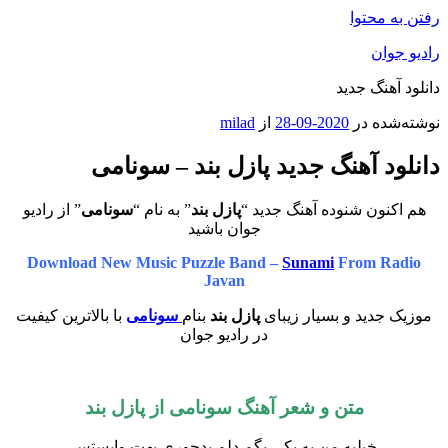
رفتن به محتوا
رادیو جوان
دانلود آهنگ جدید
نوشته‌شده در
2020-09-28
از
milad
دانلود آهنگ جدید پازل بند – سونامی
هم اکنون شنوده آهنگ جدید “
پازل بند
” به نام “
سونامی
” از رادیو
جوان باشید
Download New Music Puzzle Band –
Sunami
From Radio
Javan
موزیک جدید و بسیار زیبای
پازل بند
بنام
سونامی
با بالاترین کیفیت
در رادیو جوان
متن و شعر آهنگ سونامی از پازل بند
خیلیه من به یکی بگم دلم بدجوری بهت وابستس