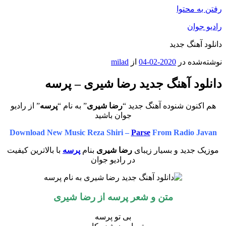
رفتن به محتوا
رادیو جوان
دانلود آهنگ جدید
نوشته‌شده در
2020-02-04
از
milad
دانلود آهنگ جدید رضا شیری – پرسه
هم اکنون شنوده آهنگ جدید “
رضا شیری
” به نام “
پرسه
” از رادیو
جوان باشید
Download New Music Reza Shiri –
Parse
From Radio Javan
موزیک جدید و بسیار زیبای
رضا شیری
بنام
پرسه
با بالاترین کیفیت
در رادیو جوان
متن و شعر پرسه از رضا شیری
بی تو پرسه