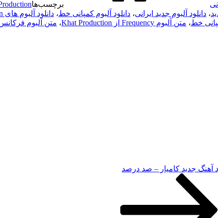
نی
برچسب‌ها
Production
ید
،
دانلود آلبوم جدید ایرانی
،
دانلود آلبوم کمپانی خط
،
دانلود آلبوم های Khat Production
انی خط
،
متن آلبوم Frequency از Khat Production
،
متن آلبوم فرکانس
د آهنگ جدید کامیار – صد درصد