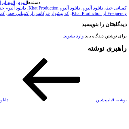
دسته‌ها
آلبوم
،
آلوم ایرا
کمپانی خط
،
دانلود آلبوم
،
دانلود آلبوم Khat Production
،
دانلود آلبوم جد
Frequency از Khat Production
،
کد پیشواز فرکانس از کمپانی خط
،
کمپ
دیدگاهتان را بنویسید
برای نوشتن دیدگاه باید
وارد بشوید
.
راهبری نوشته
نوشته قبلی
پیشین
دانلو