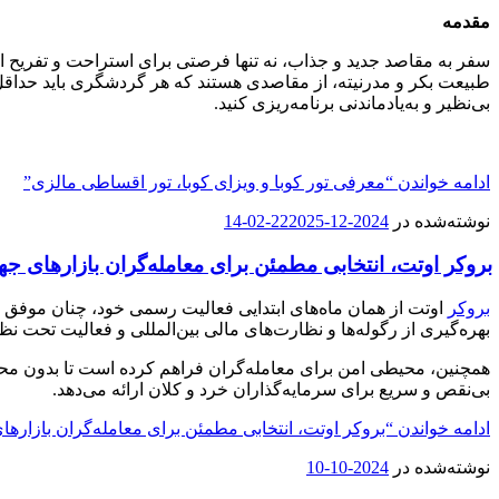
مقدمه
سفر به مقاصد جدید و جذاب، نه تنها فرصتی برای استراحت و تفریح است
طبیعت بکر و مدرنیته، از مقاصدی هستند که هر گردشگری باید حداقل یک
بی‌نظیر و به‌یادماندنی برنامه‌ریزی کنید.
ادامه خواندن
“معرفی تور کوبا و ویزای کوبا، تور اقساطی مالزی”
نوشته‌شده در
2024-12-22
2025-02-14
بروکر اوتت، انتخابی مطمئن برای معامله‌گران بازارهای جه
بروکر
اوتت از همان ماه‌های ابتدایی فعالیت‌ رسمی خود، چنان موفق ظ
بهره‌گیری از رگوله‌ها و نظارت‌های مالی بین‌المللی و فعالیت تحت نظارتFinCEN (واحد مالی وزارت خزانه‌داری آمریکا)، امنیت و شفافیت را در اولویت خدمات خود قرار
همچنین، محیطی امن برای معامله‌گران فراهم کرده است تا بدون محدود
بی‌نقص و سریع برای سرمایه‌گذاران خرد و کلان ارائه می‌دهد.
ادامه خواندن
“بروکر اوتت، انتخابی مطمئن برای معامله‌گران بازارها
نوشته‌شده در
2024-10-10