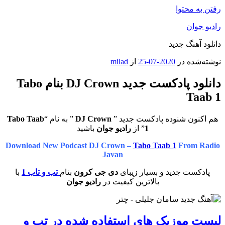
رفتن به محتوا
رادیو جوان
دانلود آهنگ جدید
نوشته‌شده در
2020-07-25
از
milad
دانلود پادکست جدید DJ Crown بنام Tabo
Taab 1
هم اکنون شنوده پادکست جدید ”
DJ Crown
” به نام “
Tabo Taab
1
” از
رادیو جوان
باشید
Download New Podcast DJ Crown –
Tabo Taab 1
From Radio
Javan
پادکست جدید و بسیار زیبای
دی جی کرون
بنام
تب و تاب 1
با
بالاترین کیفیت در
رادیو جوان
لیست موزیک های استفاده شده در تب و