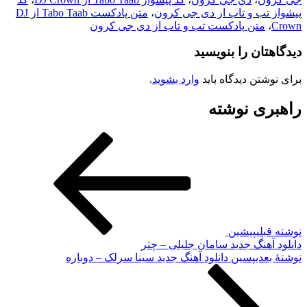
پیشواز تب و تاب از دی جی کرون
،
متن پادکست Tabo Taab از DJ
Crown
،
متن پادکست تب و تاب از دی جی کرون
دیدگاهتان را بنویسید
برای نوشتن دیدگاه باید
وارد بشوید
.
راهبری نوشته
نوشته قبلی
پیشین
دانلود آهنگ جدید سامان جلیلی – چتر
نوشته‌ٔ بعدی
پسین
دانلود آهنگ جدید سینا سرلک – دوباره