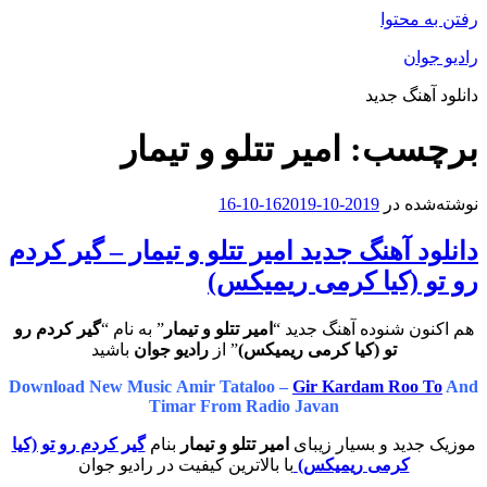
رفتن به محتوا
رادیو جوان
دانلود آهنگ جدید
برچسب:
امیر تتلو و تیمار
نوشته‌شده در
2019-10-16
2019-10-16
دانلود آهنگ جدید امیر تتلو و تیمار – گیر کردم
رو تو (کیا کرمی ریمیکس)
هم اکنون شنوده آهنگ جدید “
امیر تتلو و تیمار
” به نام “
گیر کردم رو
تو (کیا کرمی ریمیکس)
” از
رادیو جوان
باشید
Download New Music Amir Tataloo –
Gir Kardam Roo To
And
Timar From Radio Javan
موزیک جدید و بسیار زیبای
امیر تتلو و تیمار
بنام
گیر کردم رو تو (کیا
کرمی ریمیکس)
با بالاترین کیفیت در رادیو جوان