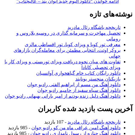
ادامه خواندن
“دانلود آلبوم جدید ایوان بند – عالیجناب”
نوشته‌های تازه
تاریخچه باشگاه رئال مادرید
تحصیل مهاجرت و سرمایه گذاری در روسیه بلاروس و
رومانی
معرفی تور کوبا و ویزای کوبا، تور اقساطی مالزی
بروکر اوتت، انتخابی مطمئن برای معامله‌گران بازارهای
جهانی
تفاوت های میان نحوه دریافت ویزای توریستی و ویزای کار با
ویزای تحصیلی کانادا
دانلود رایگان کتاب خام گیاهخواری آوانسیان
بازیکنان منچستر یونایتد
دانلود آهنگ من مسم از ابراهیم الفتی رادیو جوان
دانلود آهنگ سیاه سفید از حامیم رادیو جوان
دانلود آهنگ دلیل زنده بودنم از امیر بارانی بهبهانی رادیو جوان
آخرین پست بازدید شده کاربران
تاریخچه باشگاه رئال مادرید
- 107 بازدید
دانلود آهنگ امین عراقی ماه من کو رادیو جوان
- 985 بازدید
دانلود آهنگ جنازه از رسول نامداری رادیو جوان
- 985 بازدید