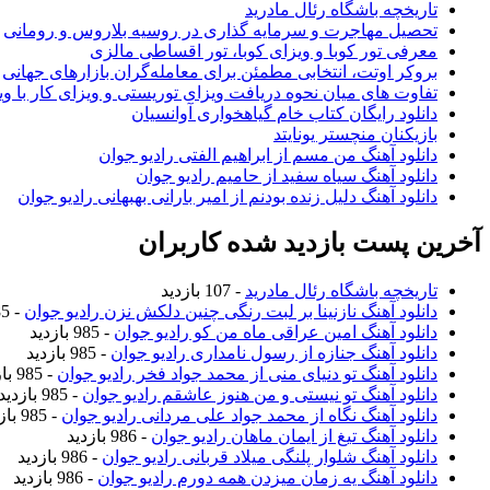
تاریخچه باشگاه رئال مادرید
تحصیل مهاجرت و سرمایه گذاری در روسیه بلاروس و رومانی
معرفی تور کوبا و ویزای کوبا، تور اقساطی مالزی
بروکر اوتت، انتخابی مطمئن برای معامله‌گران بازارهای جهانی
تفاوت های میان نحوه دریافت ویزای توریستی و ویزای کار با وی
دانلود رایگان کتاب خام گیاهخواری آوانسیان
بازیکنان منچستر یونایتد
دانلود آهنگ من مسم از ابراهیم الفتی رادیو جوان
دانلود آهنگ سیاه سفید از حامیم رادیو جوان
دانلود آهنگ دلیل زنده بودنم از امیر بارانی بهبهانی رادیو جوان
آخرین پست بازدید شده کاربران
تاریخچه باشگاه رئال مادرید
- 107 بازدید
دانلود آهنگ نازنینا بر لبت رنگی چنین دلکش نزن رادیو جوان
- 985 بازدید
دانلود آهنگ امین عراقی ماه من کو رادیو جوان
- 985 بازدید
دانلود آهنگ جنازه از رسول نامداری رادیو جوان
- 985 بازدید
دانلود آهنگ تو دنیای منی از محمد جواد فخر رادیو جوان
- 985 بازدید
دانلود آهنگ تو نیستی و من هنوز عاشقم رادیو جوان
- 985 بازدید
دانلود آهنگ نگاه از محمد جواد علی مردانی رادیو جوان
- 985 بازدید
دانلود آهنگ تیغ از ایمان ماهان رادیو جوان
- 986 بازدید
دانلود آهنگ شلوار پلنگی میلاد قربانی رادیو جوان
- 986 بازدید
دانلود آهنگ یه زمان میزدن همه دورم رادیو جوان
- 986 بازدید