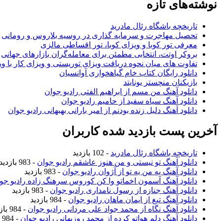
نوشته‌های تازه
تاریخچه باشگاه رئال مادرید
تحصیل مهاجرت و سرمایه گذاری در روسیه بلاروس و رومانی
معرفی تور کوبا و ویزای کوبا، تور اقساطی مالزی
بروکر اوتت، انتخابی مطمئن برای معامله‌گران بازارهای جهانی
تفاوت های میان نحوه دریافت ویزای توریستی و ویزای کار با وی
دانلود رایگان کتاب خام گیاهخواری آوانسیان
بازیکنان منچستر یونایتد
دانلود آهنگ من مسم از ابراهیم الفتی رادیو جوان
دانلود آهنگ سیاه سفید از حامیم رادیو جوان
دانلود آهنگ دلیل زنده بودنم از امیر بارانی بهبهانی رادیو جوان
آخرین پست بازدید شده کاربران
تاریخچه باشگاه رئال مادرید
- 102 بازدید
دانلود آهنگ تو نیستی و من هنوز عاشقم رادیو جوان
- 983 بازدید
دانلود آهنگ یه من یه تو از آژوان رادیو جوان
- 983 بازدید
دانلود آهنگ آسمون اخماتو وا کن کوروس سرهنگ زاده رادیو جو
دانلود آهنگ جنازه از رسول نامداری رادیو جوان
- 983 بازدید
دانلود آهنگ تیغ از ایمان ماهان رادیو جوان
- 984 بازدید
دانلود آهنگ نگاه از محمد جواد علی مردانی رادیو جوان
- 984 بازدید
دانلود آهنگ دلم هواتو کرده از محمد روزبهانی رادیو جوان
- 984 بازدید