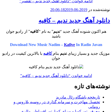
ادامه خواندن
“دانلود آهنگ جدید ندیم – تقصیر”
نوشته‌شده در
2019-06-18
2019-06-20
دانلود آهنگ جدید ندیم – کافیه
هم اکنون شنوده آهنگ جدید “
ندیم
” به نام “
کافیه
” از رادیو جوان
باشید
Download New Music Nadim –
Kafiye
In Radio Javan
موزیک جدید و بسیار زیبای
ندیم
بنام
کافیه
با بالاترین کیفیت در رادیو
جوان
ادامه خواندن
“دانلود آهنگ جدید ندیم – کافیه”
نوشته‌های تازه
تاریخچه باشگاه رئال مادرید
تحصیل مهاجرت و سرمایه گذاری در روسیه بلاروس و
رومانی
معرفی تور کوبا و ویزای کوبا، تور اقساطی مالزی