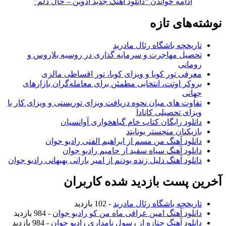
ادامه خواندن
“دانلود آهنگ جدید ادوین – حال دلم”
نوشته‌های تازه
تاریخچه باشگاه رئال مادرید
تحصیل مهاجرت و سرمایه گذاری در روسیه بلاروس و
رومانی
معرفی تور کوبا و ویزای کوبا، تور اقساطی مالزی
بروکر اوتت، انتخابی مطمئن برای معامله‌گران بازارهای
جهانی
تفاوت های میان نحوه دریافت ویزای توریستی و ویزای کار با
ویزای تحصیلی کانادا
دانلود رایگان کتاب خام گیاهخواری آوانسیان
بازیکنان منچستر یونایتد
دانلود آهنگ من مسم از ابراهیم الفتی رادیو جوان
دانلود آهنگ سیاه سفید از حامیم رادیو جوان
دانلود آهنگ دلیل زنده بودنم از امیر بارانی بهبهانی رادیو جوان
آخرین پست بازدید شده کاربران
تاریخچه باشگاه رئال مادرید
- 102 بازدید
دانلود آهنگ امین عراقی ماه من کو رادیو جوان
- 984 بازدید
دانلود آهنگ جنازه از رسول نامداری رادیو جوان
- 984 بازدید