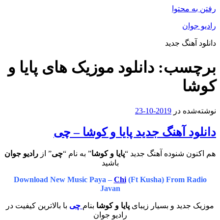
رفتن به محتوا
رادیو جوان
دانلود آهنگ جدید
برچسب:
دانلود موزیک های پایا و
کوشا
نوشته‌شده در
2019-10-23
دانلود آهنگ جدید پایا و کوشا – چی
هم اکنون شنوده آهنگ جدید “
پایا و کوشا
” به نام “
چی
” از
رادیو جوان
باشید
Download New Music Paya –
Chi
(Ft Kusha) From Radio
Javan
موزیک جدید و بسیار زیبای
پایا و کوشا
بنام
چی
با بالاترین کیفیت در
رادیو جوان