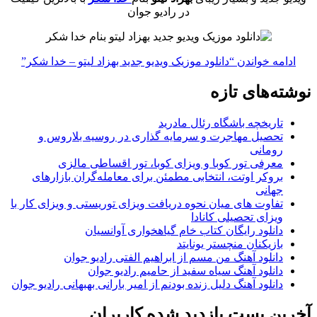
در رادیو جوان
ادامه خواندن
“دانلود موزیک ویدیو جدید بهزاد لیتو – خدا شکر”
نوشته‌های تازه
تاریخچه باشگاه رئال مادرید
تحصیل مهاجرت و سرمایه گذاری در روسیه بلاروس و
رومانی
معرفی تور کوبا و ویزای کوبا، تور اقساطی مالزی
بروکر اوتت، انتخابی مطمئن برای معامله‌گران بازارهای
جهانی
تفاوت های میان نحوه دریافت ویزای توریستی و ویزای کار با
ویزای تحصیلی کانادا
دانلود رایگان کتاب خام گیاهخواری آوانسیان
بازیکنان منچستر یونایتد
دانلود آهنگ من مسم از ابراهیم الفتی رادیو جوان
دانلود آهنگ سیاه سفید از حامیم رادیو جوان
دانلود آهنگ دلیل زنده بودنم از امیر بارانی بهبهانی رادیو جوان
آخرین پست بازدید شده کاربران