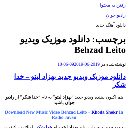
رفتن به محتوا
رادیو جوان
دانلود آهنگ جدید
برچسب:
دانلود موزیک ویدیو
Behzad Leito
نوشته‌شده در
2019-06-09
2019-06-10
دانلود موزیک ویدیو جدید بهزاد لیتو – خدا
شکر
هم اکنون بیننده ویدیو جدید “
بهزاد لیتو
” به نام “
خدا شکر
” از
رادیو
جوان
باشید
Download New Music Video
Behzad Leito –
Khoda Shokr
In
Radio Javan
ویدیو جدید و بسیار زیبای
بهزاد لیتو
بنام
خدا شکر
با بالاترین کیفیت