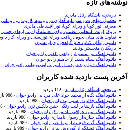
نوشته‌های تازه
تاریخچه باشگاه رئال مادرید
تحصیل مهاجرت و سرمایه گذاری در روسیه بلاروس و رومانی
معرفی تور کوبا و ویزای کوبا، تور اقساطی مالزی
بروکر اوتت، انتخابی مطمئن برای معامله‌گران بازارهای جهانی
تفاوت های میان نحوه دریافت ویزای توریستی و ویزای کار با وی
دانلود رایگان کتاب خام گیاهخواری آوانسیان
بازیکنان منچستر یونایتد
دانلود آهنگ من مسم از ابراهیم الفتی رادیو جوان
دانلود آهنگ سیاه سفید از حامیم رادیو جوان
دانلود آهنگ دلیل زنده بودنم از امیر بارانی بهبهانی رادیو جوان
آخرین پست بازدید شده کاربران
تاریخچه باشگاه رئال مادرید
- 112 بازدید
دانلود آهنگ نگاه از محمد جواد علی مردانی رادیو جوان
- 988 بازدید
دانلود آهنگ جذاب از سون بند رادیو جوان
- 988 بازدید
دانلود آهنگ نازنینا بر لبت رنگی چنین دلکش نزن رادیو جوان
- 988 بازدید
دانلود آهنگ امین عراقی ماه من کو رادیو جوان
- 988 بازدید
دانلود آهنگ جنازه از رسول نامداری رادیو جوان
- 988 بازدید
دانلود آهنگ گناه فرشته از نیما نصر رادیو جوان
- 989 بازدید
دانلود آهنگ قشنگه از کوروش بیژنی رادیو جوان
- 989 بازدید