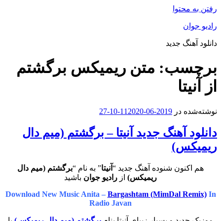
رفتن به محتوا
رادیو جوان
دانلود آهنگ جدید
برچسب:
متن ریمیکس برگشتم
از آنیتا
نوشته‌شده در
2019-06-11
2020-10-27
دانلود آهنگ جدید آنیتا – برگشتم (میم دال
ریمیکس)
هم اکنون شنوده آهنگ جدید “
آنیتا
” به نام “
برگشتم (میم دال
ریمیکس)
از
رادیو جوان
باشید
Download New Music Anita –
Bargashtam (MimDal Remix)
In
Radio Javan
موزیک جدید و بسیار زیبای آنیتا بنام
برگشتم (میم دال ریمیکس)
با