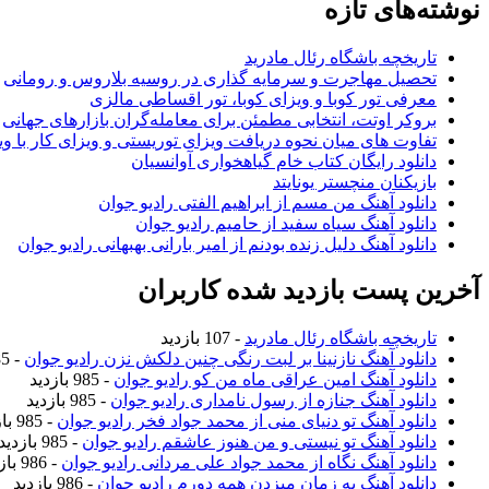
نوشته‌های تازه
تاریخچه باشگاه رئال مادرید
تحصیل مهاجرت و سرمایه گذاری در روسیه بلاروس و رومانی
معرفی تور کوبا و ویزای کوبا، تور اقساطی مالزی
بروکر اوتت، انتخابی مطمئن برای معامله‌گران بازارهای جهانی
تفاوت های میان نحوه دریافت ویزای توریستی و ویزای کار با وی
دانلود رایگان کتاب خام گیاهخواری آوانسیان
بازیکنان منچستر یونایتد
دانلود آهنگ من مسم از ابراهیم الفتی رادیو جوان
دانلود آهنگ سیاه سفید از حامیم رادیو جوان
دانلود آهنگ دلیل زنده بودنم از امیر بارانی بهبهانی رادیو جوان
آخرین پست بازدید شده کاربران
تاریخچه باشگاه رئال مادرید
- 107 بازدید
دانلود آهنگ نازنینا بر لبت رنگی چنین دلکش نزن رادیو جوان
- 985 بازدید
دانلود آهنگ امین عراقی ماه من کو رادیو جوان
- 985 بازدید
دانلود آهنگ جنازه از رسول نامداری رادیو جوان
- 985 بازدید
دانلود آهنگ تو دنیای منی از محمد جواد فخر رادیو جوان
- 985 بازدید
دانلود آهنگ تو نیستی و من هنوز عاشقم رادیو جوان
- 985 بازدید
دانلود آهنگ نگاه از محمد جواد علی مردانی رادیو جوان
- 986 بازدید
دانلود آهنگ یه زمان میزدن همه دورم رادیو جوان
- 986 بازدید