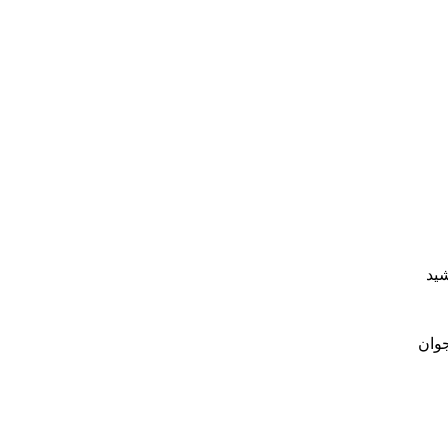
شید
جوان