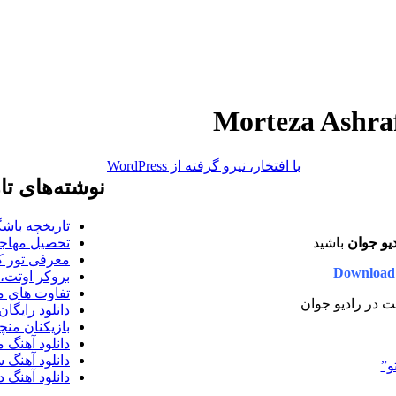
با افتخار، نیرو گرفته از WordPress
نوشته‌های تا
تاریخچه باشگ
یو جوان
باشید
تحصیل مهاجر
معرفی تور کو
Download 
بروکر اوتت، 
تفاوت های می
یت در رادیو جوان
دانلود رایگا
بازیکنان منچس
دانلود آهنگ 
دانلود آهنگ 
و”
دانلود آهنگ د