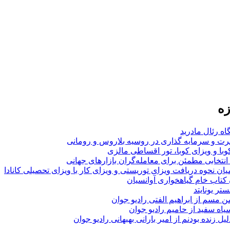
زه
اه رئال مادرید
ت و سرمایه گذاری در روسیه بلاروس و رومانی
با و ویزای کوبا، تور اقساطی مالزی
انتخابی مطمئن برای معامله‌گران بازارهای جهانی
ان نحوه دریافت ویزای توریستی و ویزای کار با ویزای تحصیلی کانادا
ن کتاب خام گیاهخواری آوانسیان
تر یونایتد
من مسم از ابراهیم الفتی رادیو جوان
سیاه سفید از حامیم رادیو جوان
لیل زنده بودنم از امیر بارانی بهبهانی رادیو جوان