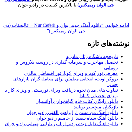
جی الوان ریمیکس)
با بالاترین کیفیت در رادیو جوان
ادامه خواندن
“دانلود آهنگ جدید ایوان و Nur Ceferli – عالیجناب (دی
جی الوان ریمیکس)”
نوشته‌های تازه
تاریخچه باشگاه رئال مادرید
تحصیل مهاجرت و سرمایه گذاری در روسیه بلاروس و
رومانی
معرفی تور کوبا و ویزای کوبا، تور اقساطی مالزی
بروکر اوتت، انتخابی مطمئن برای معامله‌گران بازارهای
جهانی
تفاوت های میان نحوه دریافت ویزای توریستی و ویزای کار با
ویزای تحصیلی کانادا
دانلود رایگان کتاب خام گیاهخواری آوانسیان
بازیکنان منچستر یونایتد
دانلود آهنگ من مسم از ابراهیم الفتی رادیو جوان
دانلود آهنگ سیاه سفید از حامیم رادیو جوان
دانلود آهنگ دلیل زنده بودنم از امیر بارانی بهبهانی رادیو جوان