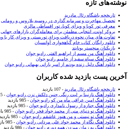
نوشته‌های تازه
تاریخچه باشگاه رئال مادرید
تحصیل مهاجرت و سرمایه گذاری در روسیه بلاروس و رومانی
معرفی تور کوبا و ویزای کوبا، تور اقساطی مالزی
بروکر اوتت، انتخابی مطمئن برای معامله‌گران بازارهای جهانی
تفاوت های میان نحوه دریافت ویزای توریستی و ویزای کار با وی
دانلود رایگان کتاب خام گیاهخواری آوانسیان
بازیکنان منچستر یونایتد
دانلود آهنگ من مسم از ابراهیم الفتی رادیو جوان
دانلود آهنگ سیاه سفید از حامیم رادیو جوان
دانلود آهنگ دلیل زنده بودنم از امیر بارانی بهبهانی رادیو جوان
آخرین پست بازدید شده کاربران
تاریخچه باشگاه رئال مادرید
- 107 بازدید
دانلود آهنگ نازنینا بر لبت رنگی چنین دلکش نزن رادیو جوان
- 985 بازدید
دانلود آهنگ امین عراقی ماه من کو رادیو جوان
- 985 بازدید
دانلود آهنگ جنازه از رسول نامداری رادیو جوان
- 985 بازدید
دانلود آهنگ تو دنیای منی از محمد جواد فخر رادیو جوان
- 985 بازدید
دانلود آهنگ تو نیستی و من هنوز عاشقم رادیو جوان
- 985 بازدید
دانلود آهنگ نگاه از محمد جواد علی مردانی رادیو جوان
- 985 بازدید
دانلود آهنگ یه زمان میزدن همه دورم رادیو جوان
- 986 بازدید