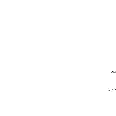
ید
 جوان