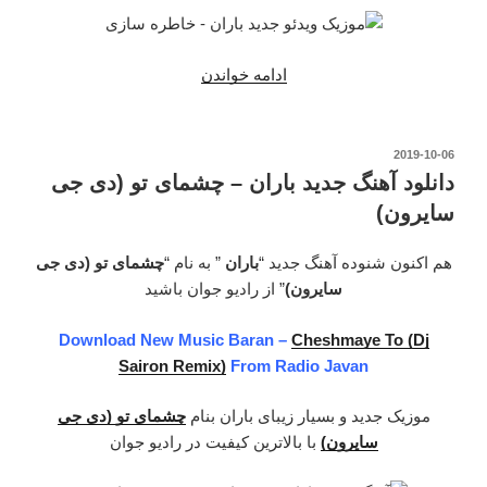
ادامه خواندن
“دانلود
موزیک
ویدیو
جدید
نوشته‌شده
2019-10-06
در
باران
دانلود آهنگ جدید باران – چشمای تو (دی جی
–
سایرون)
خاطره
سازی”
هم اکنون شنوده آهنگ جدید “
باران
” به نام “
چشمای تو (دی جی
سایرون)
” از رادیو جوان باشید
Download New Music Baran –
Cheshmaye To (Dj
Sairon Remix)
From Radio Javan
موزیک جدید و بسیار زیبای باران بنام
چشمای تو (دی جی
سایرون)
با بالاترین کیفیت در رادیو جوان