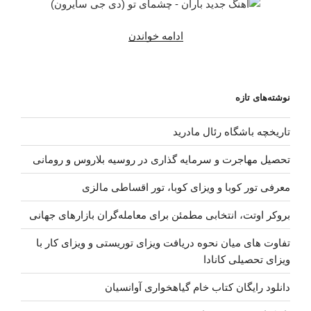
ادامه خواندن
“دانلود
آهنگ
جدید
باران
نوشته‌های تازه
–
چشمای
تاریخچه باشگاه رئال مادرید
تو
(دی
تحصیل مهاجرت و سرمایه گذاری در روسیه بلاروس و رومانی
جی
سایرون)”
معرفی تور کوبا و ویزای کوبا، تور اقساطی مالزی
بروکر اوتت، انتخابی مطمئن برای معامله‌گران بازارهای جهانی
تفاوت های میان نحوه دریافت ویزای توریستی و ویزای کار با
ویزای تحصیلی کانادا
دانلود رایگان کتاب خام گیاهخواری آوانسیان