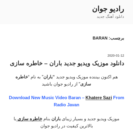
رفتن
رادیو جوان
به
دانلود آهنگ جدید
محتوا
برچسب:
BARAN
نوشته‌شده
2020-01-12
در
دانلود موزیک ویدیو جدید باران – خاطره سازی
هم اکنون بیننده موزیک ویدیو جدید
“باران
” به نام “
خاطره
سازی
” از رادیو جوان باشید
Download New Music Video Baran –
Khatere Sazi
From
Radio Javan
موزیک ویدیو جدید و بسیار زیبای
باران
بنام
خاطره سازی
با
بالاترین کیفیت در رادیو جوان