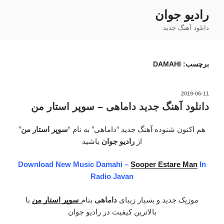
فتن
رادیو جوان
ه
دانلود آهنگ جدید
حتوا
برچسب:
DAMAHI
نوشته‌شده
2019-06-11
در
دانلود آهنگ جدید داماهی – سوپر استار من
هم اکنون شنوده آهنگ جدید “داماهی” به نام “
سوپر استار من
”
از
رادیو جوان
باشید
Download New Music Damahi –
Sooper Estare Man
In
Radio Javan
موزیک جدید و بسیار زیبای
داماهی
بنام
سوپر استار من
با
بالاترین کیفیت در رادیو جوان