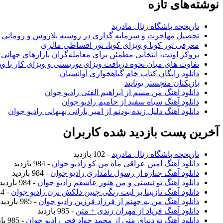
نوشته‌های تازه
تاریخچه باشگاه رئال مادرید
تحصیل مهاجرت و سرمایه گذاری در روسیه بلاروس و رومانی
معرفی تور کوبا و ویزای کوبا، تور اقساطی مالزی
بروکر اوتت، انتخابی مطمئن برای معامله‌گران بازارهای جهانی
تفاوت های میان نحوه دریافت ویزای توریستی و ویزای کار با وی
دانلود رایگان کتاب خام گیاهخواری آوانسیان
بازیکنان منچستر یونایتد
دانلود آهنگ من مسم از ابراهیم الفتی رادیو جوان
دانلود آهنگ سیاه سفید از حامیم رادیو جوان
دانلود آهنگ دلیل زنده بودنم از امیر بارانی بهبهانی رادیو جوان
آخرین پست بازدید شده کاربران
تاریخچه باشگاه رئال مادرید
- 102 بازدید
دانلود آهنگ امین عراقی ماه من کو رادیو جوان
- 984 بازدید
دانلود آهنگ جنازه از رسول نامداری رادیو جوان
- 984 بازدید
دانلود آهنگ تو نیستی و من هنوز عاشقم رادیو جوان
- 984 بازدید
دانلود آهنگ نازنینا بر لبت رنگی چنین دلکش نزن رادیو جوان
- 984 بازدید
دانلود آهنگ من به جهنم از فرزاد فرزین رادیو جوان
- 985 بازدید
دانلود آهنگ فریاد از مهران زندی + متن
- 985 بازدید
دانلود آهنگ تو دنیای منی از محمد جواد فخر رادیو جوان
- 985 بازدید