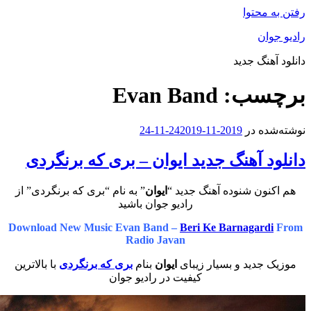
محتوا
ان
هنگ جدید
سب:
Evan Band
ه در
2019-11-24
2019-11-24
 آهنگ جدید ایوان – بری که برنگردی
ون شنوده آهنگ جدید “
ایوان
” به نام “بری که برنگردی” از
رادیو جوان باشید
Download New Music Evan Band –
Beri Ke Barnagard
Radio Javan
جدید و بسیار زیبای
ایوان
بنام
بری که برنگردی
با بالاترین
کیفیت در رادیو جوان