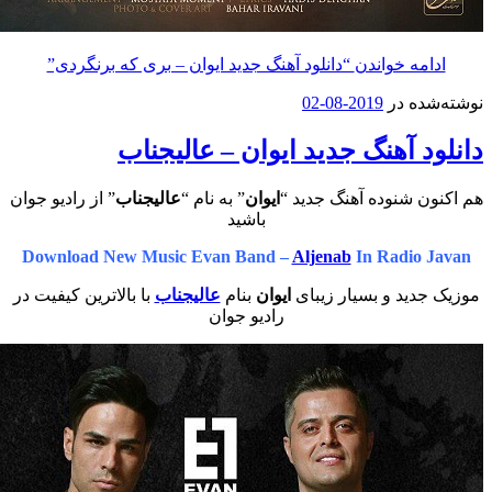
مه خواندن
“دانلود آهنگ جدید ایوان – بری که برنگردی”
ه در
2019-08-02
 آهنگ جدید ایوان – عالیجناب
 شنوده آهنگ جدید “
ایوان
” به نام “
عالیجناب
” از رادیو جوان
باشید
Download New Music Evan Band –
Aljenab
In Radio
دید و بسیار زیبای
ایوان
بنام
عالیجناب
با بالاترین کیفیت در
رادیو جوان