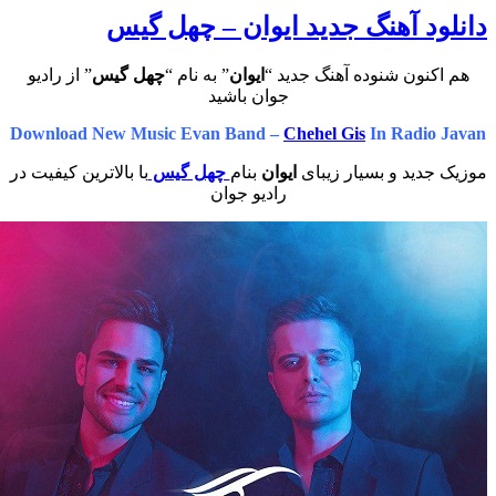
د آهنگ جدید ایوان – چهل گیس
نون شنوده آهنگ جدید “
ایوان
” به نام “
چهل گیس
” از رادیو
جوان باشید
Download New Music Evan Band –
Chehel Gis
In Radi
ید و بسیار زیبای
ایوان
بنام
چهل گیس
با بالاترین کیفیت در
رادیو جوان