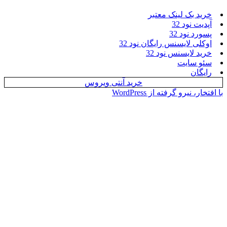
بک لینک معتبر
نود 32
نود 32
 لایسنس رایگان نود 32
لایسنس نود 32
سایت
ن
خرید آنتی ویروس
یرو گرفته از WordPress