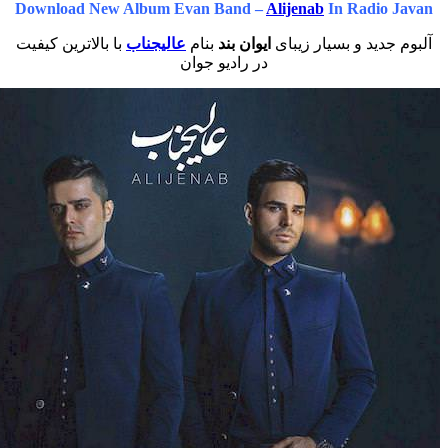
Download New Album Evan Band –
Alijenab
In Radio
دید و بسیار زیبای
ایوان بند
بنام
عالیجناب
با بالاترین کیفیت
در رادیو جوان