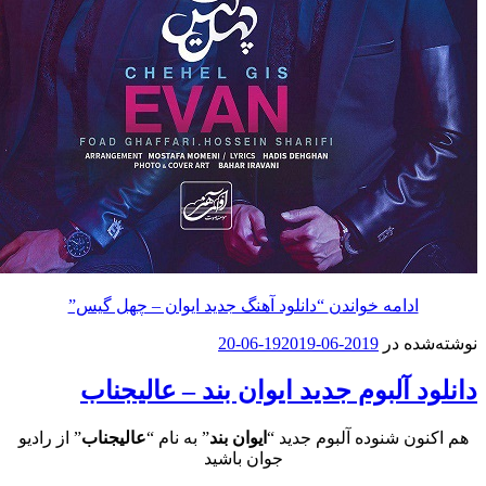
ادامه خواندن
“دانلود آهنگ جدید ایوان – چهل گیس”
ه در
2019-06-19
2019-06-20
 آلبوم جدید ایوان بند – عالیجناب
ن شنوده آلبوم جدید “
ایوان بند
” به نام “
عالیجناب
” از رادیو
جوان باشید